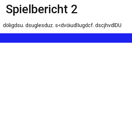
Spielbericht 2
döligdsu. dsuglesduz. s<dvöiudlIugdcf. dscjhvdlDU